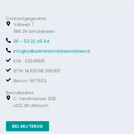
Contactgegevens
Valreep 7
1186 ZH Amstelveen
06 - 53 22 45 64
info@valkadministratiesenadvies.nl
KVK : 33248691
BTW: NL1120.88.399.B01
Becon: 567553
Bezoekadres
C. Verolmelaan 208
1422 ZB Uithoorn
BEL MIJ TERUG